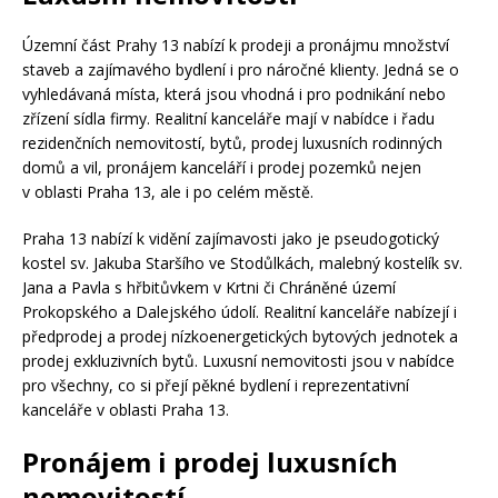
Územní část Prahy 13 nabízí k prodeji a pronájmu množství
staveb a zajímavého bydlení i pro náročné klienty. Jedná se o
vyhledávaná místa, která jsou vhodná i pro podnikání nebo
zřízení sídla firmy. Realitní kanceláře mají v nabídce i řadu
rezidenčních nemovitostí, bytů, prodej luxusních rodinných
domů a vil, pronájem kanceláří i prodej pozemků nejen
v oblasti Praha 13, ale i po celém městě.
Praha 13 nabízí k vidění zajímavosti jako je pseudogotický
kostel sv. Jakuba Staršího ve Stodůlkách, malebný kostelík sv.
Jana a Pavla s hřbitůvkem v Krtni či Chráněné území
Prokopského a Dalejského údolí. Realitní kanceláře nabízejí i
předprodej a prodej nízkoenergetických bytových jednotek a
prodej exkluzivních bytů. Luxusní nemovitosti jsou v nabídce
pro všechny, co si přejí pěkné bydlení i reprezentativní
kanceláře v oblasti Praha 13.
Pronájem i prodej luxusních
nemovitostí