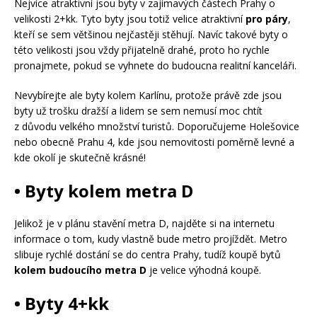
Nejvíce atraktivní jsou byty v zajímavých částech Prahy o
velikosti 2+kk. Tyto byty jsou totiž velice atraktivní
pro páry
,
kteří se sem většinou nejčastěji stěhují. Navíc takové byty o
této velikosti jsou vždy přijatelně drahé, proto ho rychle
pronajmete, pokud se vyhnete do budoucna realitní kanceláři.
Nevybírejte ale byty kolem Karlínu, protože právě zde jsou
byty už trošku dražší a lidem se sem nemusí moc chtít
z důvodu velkého množství turistů. Doporučujeme Holešovice
nebo obecně Prahu 4, kde jsou nemovitosti poměrně levné a
kde okolí je skutečně krásné!
• Byty kolem metra D
Jelikož je v plánu stavění metra D, najděte si na internetu
informace o tom, kudy vlastně bude metro projíždět. Metro
slibuje rychlé dostání se do centra Prahy, tudíž koupě bytů
kolem budoucího metra D
je velice výhodná koupě.
• Byty 4+kk