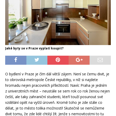
Jaké byty se v Praze vyplatí koupit?
O bydlení v Praze je čím dál větší zájem. Není se čemu divit, je
to obrovská metropole České republiky, v níž si najdete
hromadu nejen pracovních příležitostí. Navíc Praha je jedním
z univerzitních měst – neustále se sem rok co rok ženou nejen
čeští, ale taky zahraniční studenti, kteří touží posunout své
vzdělání opět na vyšší úroveň. Kromě toho je zde stále co
dělat, je to město tolika možností! Skutečně se nemůžeme
divit tomu, že zde lidé chtějí žít. Jenže s nemovitostmi to tu