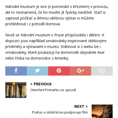
Národní muzeum je sice (v porovnání s březnem) v provozu,
ale to neznamená, že ho musíte jít fyzicky navštívit. Stačí si
zapnout počítač a drtivou většinou výstav si můžete
prohlédnout i z pohodlí domova.
Nově se Národní muzeum v Praze přizpůsobilo i dětem. K
dispozici jsou například omalovánky inspirované sbírkovými
předměty a výstavami v muzeu. Stáhnout si z webu lze i
omalovánky, které poukazují na domorodé obyvatele Asie
nebo třeba na
domorodce
z Ameriky.
PREVIOUS
Otevření Primarku se zpozdí
NEXT
Praha i v době krize podporuje film